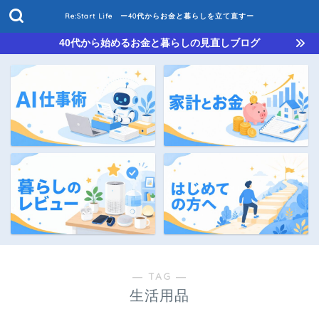
Re:Start Life ー40代からお金と暮らしを立て直すー
40代から始めるお金と暮らしの見直しブログ
― TAG ―
生活用品