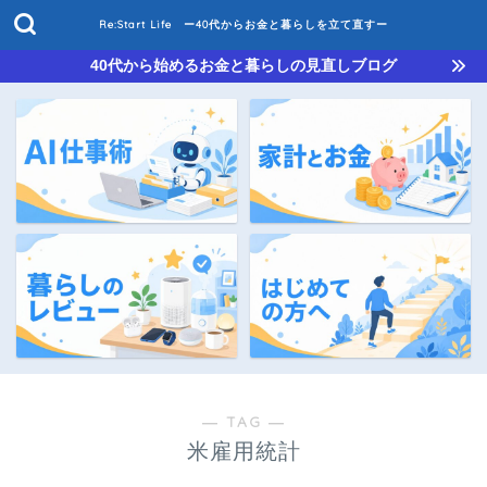
Re:Start Life ー40代からお金と暮らしを立て直すー
40代から始めるお金と暮らしの見直しブログ
― TAG ―
米雇用統計