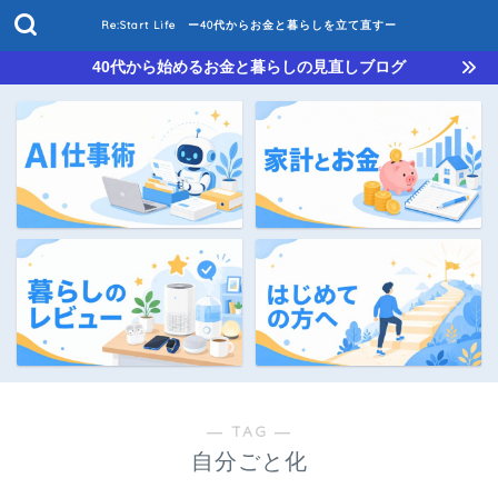
Re:Start Life ー40代からお金と暮らしを立て直すー
40代から始めるお金と暮らしの見直しブログ
― TAG ―
自分ごと化