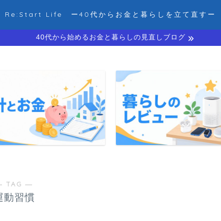
Re:Start Life ー40代からお金と暮らしを立て直すー
40代から始めるお金と暮らしの見直しブログ
― TAG ―
運動習慣