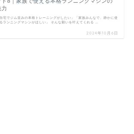
ッド8｜家族で使える本格ランニングマシンの
魅力
自宅でジム並みの本格トレーニングがしたい」「家族みんなで、静かに使
るランニングマシンがほしい」 そんな願いを叶えてくれる …
2024年10月6日