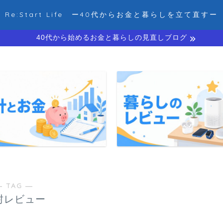
Re:Start Life ー40代からお金と暮らしを立て直すー
40代から始めるお金と暮らしの見直しブログ
― TAG ―
封レビュー