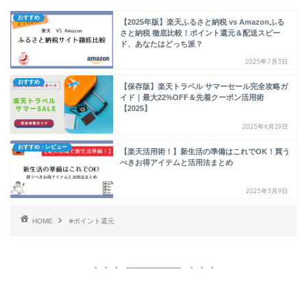
おすすめ
【2025年版】楽天ふるさと納税 vs Amazonふる
さと納税 徹底比較！ポイント還元＆配送スピー
ド、あなたはどっち派？
2025年7月3日
おすすめ
【保存版】楽天トラベル サマーセール完全攻略ガ
イド｜最大22%OFF＆先着クーポン活用術
【2025】
2025年6月29日
おすすめ・レビュー
【楽天活用術！】新生活の準備はこれでOK！買う
べきお得アイテムと活用法まとめ
2025年3月9日
HOME
#ポイント還元