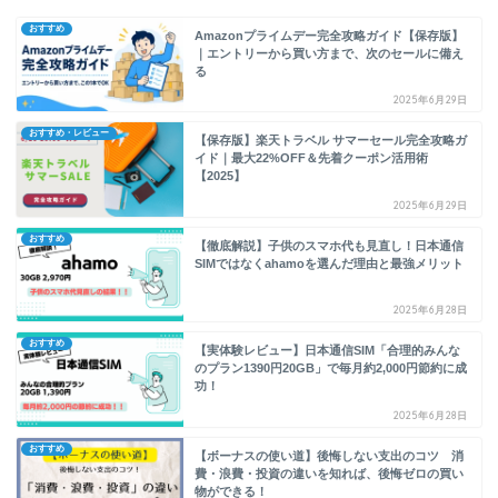
おすすめ
Amazonプライムデー完全攻略ガイド【保存版】
｜エントリーから買い方まで、次のセールに備え
る
2025年6月29日
おすすめ・レビュー
【保存版】楽天トラベル サマーセール完全攻略ガ
イド｜最大22%OFF＆先着クーポン活用術
【2025】
2025年6月29日
おすすめ
【徹底解説】子供のスマホ代も見直し！日本通信
SIMではなくahamoを選んだ理由と最強メリット
2025年6月28日
おすすめ
【実体験レビュー】日本通信SIM「合理的みんな
のプラン1390円20GB」で毎月約2,000円節約に成
功！
2025年6月28日
おすすめ
【ボーナスの使い道】後悔しない支出のコツ 消
費・浪費・投資の違いを知れば、後悔ゼロの買い
物ができる！