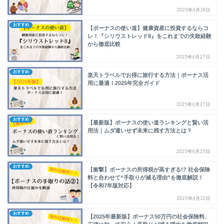
2025年6月28日
おすすめ
【ボーナスの使い道】健康資産に投資するならコ
レ！『シリウストレッド8』をこれまでの失敗経験
から徹底比較
2025年6月27日
おすすめ
楽天トラベルでお得に旅行する方法｜ボーナス活
用に最適！2025年完全ガイド
2025年6月27日
おすすめ
【最新版】ボーナスの使い道ランキングと賢い活
用法｜ムダ遣いせず未来に残す方法とは？
2025年6月25日
おすすめ
【衝撃】ボーナスの所得税が高すぎる!? 社会保険
料と合わせて“手取りが減る理由”を徹底解説！
【令和7年版対応】
2025年6月22日
おすすめ
【2025年最新版】ボーナス50万円の社会保険料、