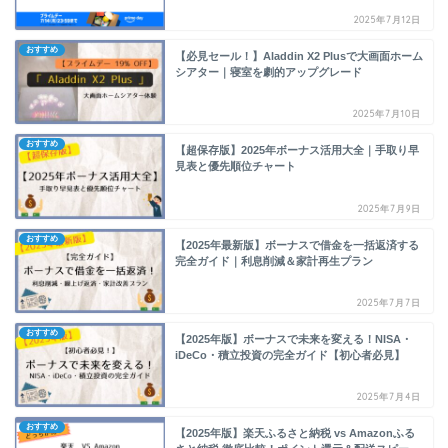
2025年7月12日
おすすめ
【必見セール！】Aladdin X2 Plusで大画面ホーム
シアター｜寝室を劇的アップグレード
2025年7月10日
おすすめ
【超保存版】2025年ボーナス活用大全｜手取り早
見表と優先順位チャート
2025年7月9日
おすすめ
【2025年最新版】ボーナスで借金を一括返済する
完全ガイド｜利息削減＆家計再生プラン
2025年7月7日
おすすめ
【2025年版】ボーナスで未来を変える！NISA・
iDeCo・積立投資の完全ガイド【初心者必見】
2025年7月4日
おすすめ
【2025年版】楽天ふるさと納税 vs Amazonふる