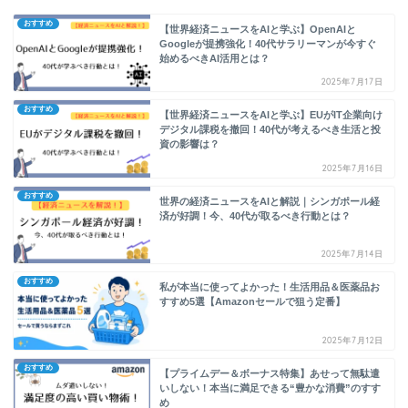
おすすめ
【世界経済ニュースをAIと学ぶ】OpenAIと
Googleが提携強化！40代サラリーマンが今すぐ
始めるべきAI活用とは？
2025年7月17日
おすすめ
【世界経済ニュースをAIと学ぶ】EUがIT企業向け
デジタル課税を撤回！40代が考えるべき生活と投
資の影響は？
2025年7月16日
おすすめ
世界の経済ニュースをAIと解説｜シンガポール経
済が好調！今、40代が取るべき行動とは？
2025年7月14日
おすすめ
私が本当に使ってよかった！生活用品＆医薬品お
すすめ5選【Amazonセールで狙う定番】
2025年7月12日
おすすめ
【プライムデー＆ボーナス特集】あせって無駄遣
いしない！本当に満足できる“豊かな消費”のすす
め