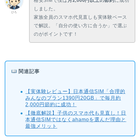
格安SIMで僕は
月2,000円以上の節約
に成功
しました。
ひろ
家族全員のスマホ代見直しも実体験ベース
で解説。「自分の使い方に合うか」で選ぶ
のがポイントです！
関連記事
【実体験レビュー】日本通信SIM「合理的
みんなのプラン1390円20GB」で毎月約
2,000円節約に成功！
【徹底解説】子供のスマホ代も見直し！日
本通信SIMではなくahamoを選んだ理由と
最強メリット