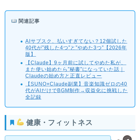
関連記事
AIサブスク、払いすぎてない？12個試した
40代が”残した4つ”と”やめた3つ”【2026年
版】
【Claude】9ヶ月前に試してやめた私が、
また使い始めたら”秘書”になっていた話｜
Claudeの始め方と正直レビュー
【SUNO×Claude副業】音楽知識ゼロの40
代がAIだけでBGM制作→収益化に挑戦した
全記録
健康・フィットネス