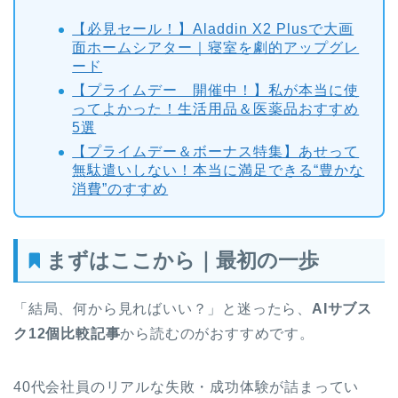
【必見セール！】Aladdin X2 Plusで大画
面ホームシアター｜寝室を劇的アップグレ
ード
【プライムデー 開催中！】私が本当に使
ってよかった！生活用品＆医薬品おすすめ
5選
【プライムデー＆ボーナス特集】あせって
無駄遣いしない！本当に満足できる“豊かな
消費”のすすめ
まずはここから｜最初の一歩
「結局、何から見ればいい？」と迷ったら、
AIサブス
ク12個比較記事
から読むのがおすすめです。
40代会社員のリアルな失敗・成功体験が詰まってい