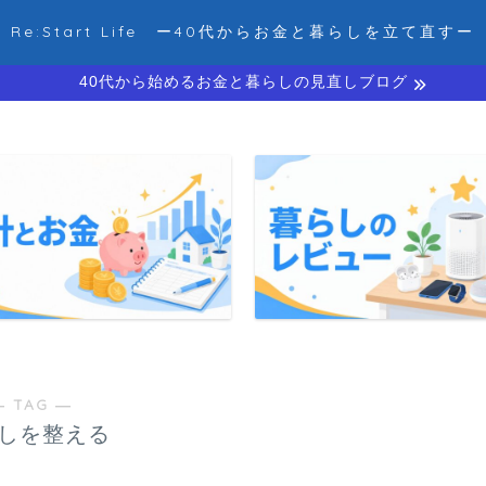
Re:Start Life ー40代からお金と暮らしを立て直すー
40代から始めるお金と暮らしの見直しブログ
― TAG ―
しを整える