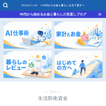
Re:Start Life ー40代からお金と暮らしを立て直すー
40代から始めるお金と暮らしの見直しブログ
― TAG ―
生活防衛資金