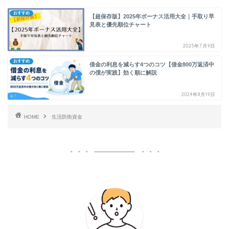
おすすめ
【超保存版】2025年ボーナス活用大全｜手取り早
見表と優先順位チャート
2025年7月9日
おすすめ
借金の利息を減らす4つのコツ【借金800万返済中
の僕が実践】効く順に解説
2024年8月19日
HOME
生活防衛資金