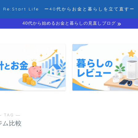
Re:Start Life ー40代からお金と暮らしを立て直すー
40代から始めるお金と暮らしの見直しブログ
― TAG ―
ジム比較