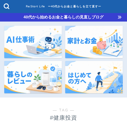
Re:Start Life ー40代からお金と暮らしを立て直すー
40代から始めるお金と暮らしの見直しブログ
― TAG ―
#健康投資