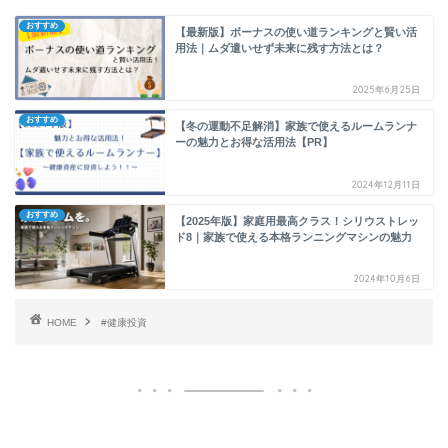
おすすめ
【最新版】ボーナスの使い道ランキングと賢い活
用法｜ムダ遣いせず未来に残す方法とは？
2025年6月25日
おすすめ
【冬の運動不足解消】家族で使えるルームランナ
ーの魅力とお得な活用法【PR】
2024年12月11日
おすすめ
【2025年版】家庭用最高クラス！シリウストレッ
ド8｜家族で使える本格ランニングマシンの魅力
2024年10月6日
HOME
#健康投資