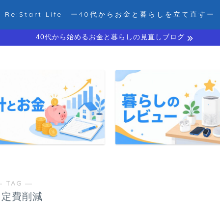
Re:Start Life ー40代からお金と暮らしを立て直すー
40代から始めるお金と暮らしの見直しブログ
― TAG ―
固定費削減