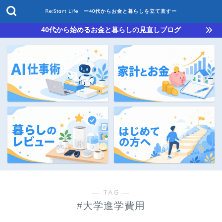
Re:Start Life ー40代からお金と暮らしを立て直すー
40代から始めるお金と暮らしの見直しブログ
― TAG ―
#大学進学費用