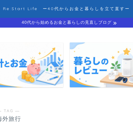
Re:Start Life ー40代からお金と暮らしを立て直すー
40代から始めるお金と暮らしの見直しブログ
― TAG ―
海外旅行