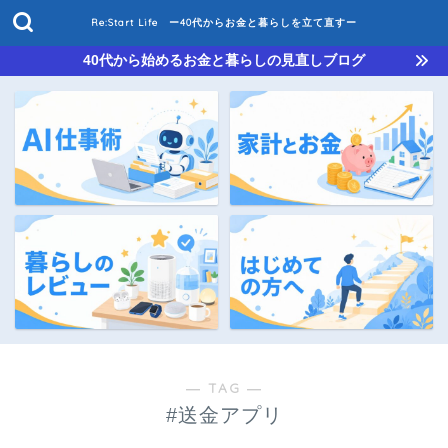
Re:Start Life ー40代からお金と暮らしを立て直すー
40代から始めるお金と暮らしの見直しブログ
― TAG ―
#送金アプリ