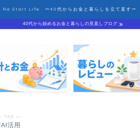
Re:Start Life ー40代からお金と暮らしを立て直すー
40代から始めるお金と暮らしの見直しブログ
― TAG ―
#AI活用