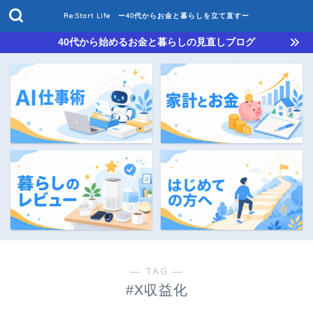
Re:Start Life ー40代からお金と暮らしを立て直すー
40代から始めるお金と暮らしの見直しブログ
― TAG ―
#X収益化