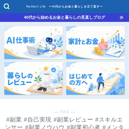
Re:Start Life ー40代からお金と暮らしを立て直すー
40代から始めるお金と暮らしの見直しブログ
― TAG ―
#副業 #自己実現 #副業レビュー #スキルエ
ンサー #副業ノウハウ #副業初心者 #メンタ