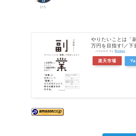
ひろ
やりたいことは「副
万円を目指す!／下
created by
Rinker
楽天市場
Y