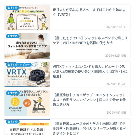
おすすめ
正月太りが気になる人へ｜まずはこれから始めよ
う【VRTX】
2025年12月31日
おすすめ
【座ったままでOK】フィットネスバンドで肩こり
ケア｜VRTX INFINITYを気軽に使う方法
2025年12月15日
おすすめ・レビュー
VRTXフィットネスバンドを購入レビュー！40代
が選んだ3種類の使い分けと開封レポ【自宅トレに
最適】
2025年11月23日
おすすめ
【徹底比較】チョコザップ・エニタイムフィット
ネス・自宅ランニングマシン｜口コミで分かる最
適な選び方
2025年8月15日
おすすめ
【世界経済ニュースをAIと学ぶ】米雇用統計でド
ル急落・円高進行！40代サラリーマンが備えるべ
きポイントとは？