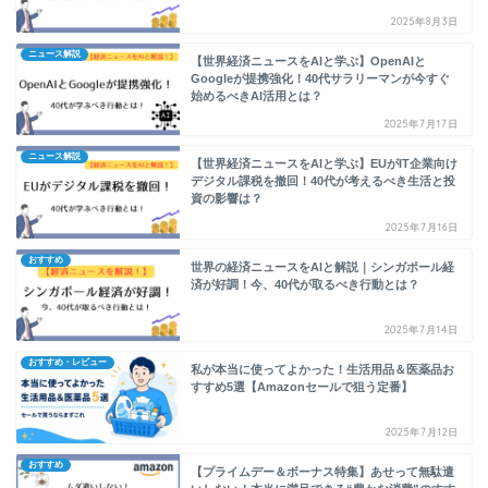
2025年8月3日
ニュース解説
【世界経済ニュースをAIと学ぶ】OpenAIと
Googleが提携強化！40代サラリーマンが今すぐ
始めるべきAI活用とは？
2025年7月17日
ニュース解説
【世界経済ニュースをAIと学ぶ】EUがIT企業向け
デジタル課税を撤回！40代が考えるべき生活と投
資の影響は？
2025年7月16日
おすすめ
世界の経済ニュースをAIと解説｜シンガポール経
済が好調！今、40代が取るべき行動とは？
2025年7月14日
おすすめ・レビュー
私が本当に使ってよかった！生活用品＆医薬品お
すすめ5選【Amazonセールで狙う定番】
2025年7月12日
おすすめ
【プライムデー＆ボーナス特集】あせって無駄遣