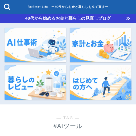
Re:Start Life ー40代からお金と暮らしを立て直すー
40代から始めるお金と暮らしの見直しブログ
― TAG ―
#AIツール