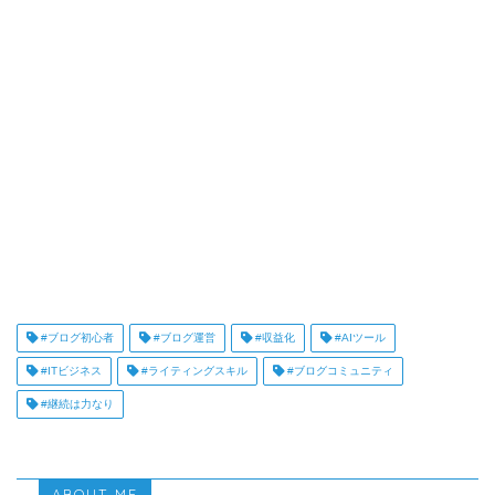
#ブログ初心者
#ブログ運営
#収益化
#AIツール
#ITビジネス
#ライティングスキル
#ブログコミュニティ
#継続は力なり
ABOUT ME