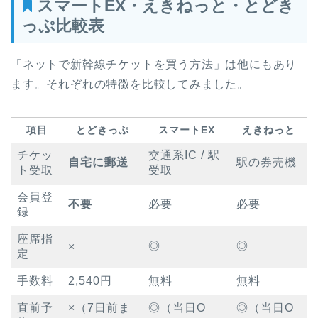
スマートEX・えきねっと・とどき
っぷ比較表
「ネットで新幹線チケットを買う方法」は他にもあり
ます。それぞれの特徴を比較してみました。
項目
とどきっぷ
スマートEX
えきねっと
チケッ
交通系IC / 駅
自宅に郵送
駅の券売機
ト受取
受取
会員登
不要
必要
必要
録
座席指
◎
◎
×
定
手数料
2,540円
無料
無料
直前予
×（7日前ま
◎（当日O
◎（当日O