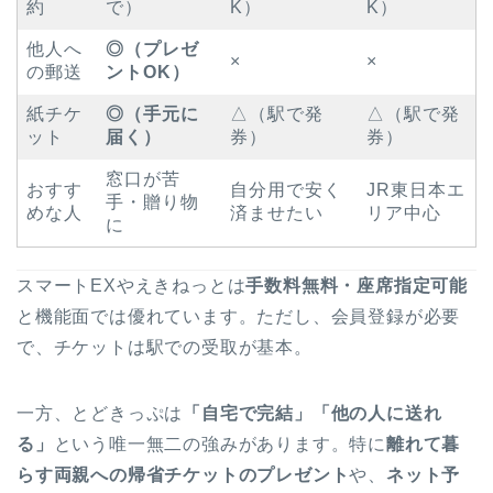
約
で）
K）
K）
他人へ
◎（プレゼ
×
×
の郵送
ントOK）
紙チケ
◎（手元に
△（駅で発
△（駅で発
ット
届く）
券）
券）
窓口が苦
おすす
自分用で安く
JR東日本エ
手・贈り物
めな人
済ませたい
リア中心
に
スマートEXやえきねっとは
手数料無料・座席指定可能
と機能面では優れています。ただし、会員登録が必要
で、チケットは駅での受取が基本。
一方、とどきっぷは
「自宅で完結」「他の人に送れ
る」
という唯一無二の強みがあります。特に
離れて暮
らす両親への帰省チケットのプレゼント
や、
ネット予