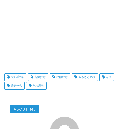
#税金対策
所得控除
税額控除
ふるさと納税
節税
確定申告
年末調整
ABOUT ME