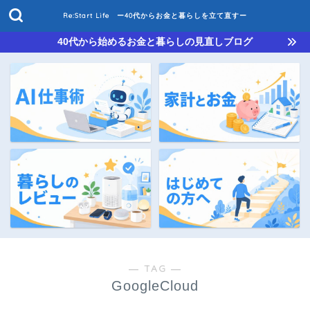
Re:Start Life ー40代からお金と暮らしを立て直すー
40代から始めるお金と暮らしの見直しブログ
― TAG ―
GoogleCloud