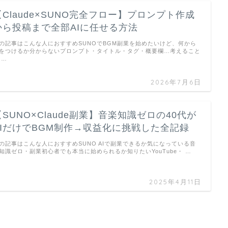
【Claude×SUNO完全フロー】プロンプト作成
から投稿まで全部AIに任せる方法
の記事はこんな人におすすめSUNOでBGM副業を始めたいけど、何から
をつけるか分からないプロンプト・タイトル・タグ・概要欄…考えること
 …
2026年7月6日
【SUNO×Claude副業】音楽知識ゼロの40代が
AIだけでBGM制作→収益化に挑戦した全記録
の記事はこんな人におすすめSUNO AIで副業できるか気になっている音
知識ゼロ・副業初心者でも本当に始められるか知りたいYouTube・ …
2025年4月11日