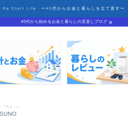
Re:Start Life ー40代からお金と暮らしを立て直すー
40代から始めるお金と暮らしの見直しブログ
― TAG ―
SUNO