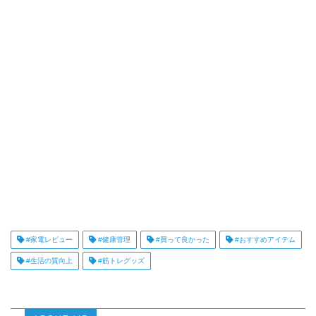
#家電レビュー
#健康管理
#買って良かった
#おすすめアイテム
#生活の質向上
#筋トレグッズ