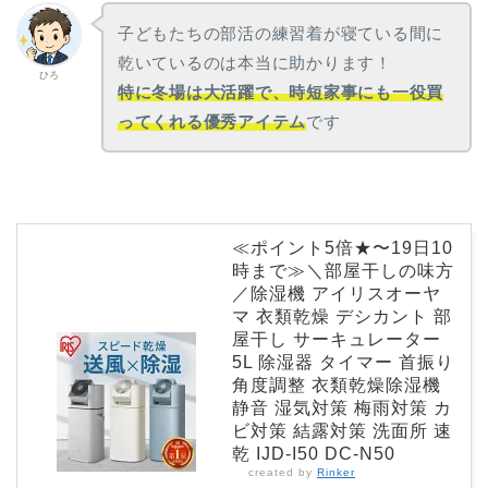
子どもたちの部活の練習着が寝ている間に
乾いているのは本当に助かります！
ひろ
特に冬場は大活躍で、時短家事にも一役買
ってくれる優秀アイテム
です
≪ポイント5倍★〜19日10
時まで≫＼部屋干しの味方
／除湿機 アイリスオーヤ
マ 衣類乾燥 デシカント 部
屋干し サーキュレーター
5L 除湿器 タイマー 首振り
角度調整 衣類乾燥除湿機
静音 湿気対策 梅雨対策 カ
ビ対策 結露対策 洗面所 速
乾 IJD-I50 DC-N50
created by
Rinker