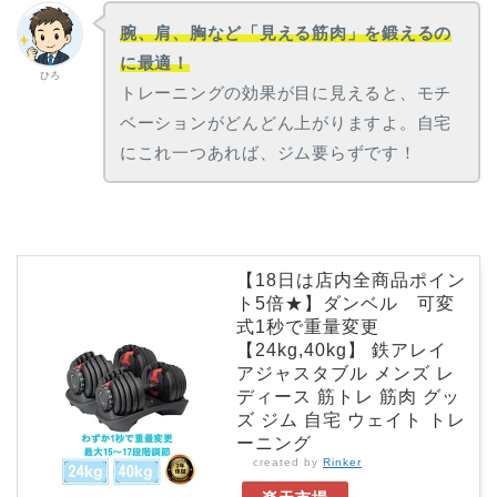
腕、肩、胸など「見える筋肉」を鍛えるの
に最適！
ひろ
トレーニングの効果が目に見えると、モチ
ベーションがどんどん上がりますよ。自宅
にこれ一つあれば、ジム要らずです！
【18日は店内全商品ポイン
ト5倍★】ダンベル 可変
式1秒で重量変更
【24kg,40kg】 鉄アレイ
アジャスタブル メンズ レ
ディース 筋トレ 筋肉 グッ
ズ ジム 自宅 ウェイト トレ
ーニング
created by
Rinker