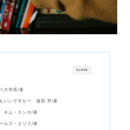
CLOSE
ベ大学長/著
もいいですか？ 後田 亨/著
 キム・スンホ/著
ールズ・エリス/著