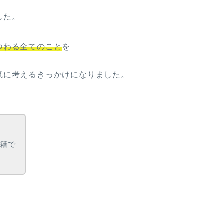
、
した。
つわる全てのこと
を
気に考えるきっかけになりました。
で
書籍で
！