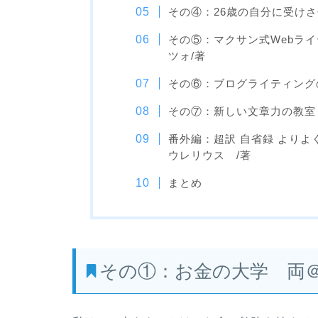
その④：26歳の自分に受け
その⑤：マクサン式Webラ
ツォ/著
その⑥：ブログライティング
その⑦：新しい文章力の教室 
番外編：超訳 自省録 よりよ
ウレリウス /著
まとめ
その①：お金の大学 両＠