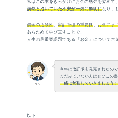
私はこの本をきっかけにお金の勉強を始めて
漠然と抱いていた不安が一気に鮮明に
なりま
借金の危険性
、
家計管理の重要性
、
お金にま
あらためて学び直すことで、
人生の最重要課題である『お金』について本
今年は改訂版も発売されたの
まだみていない方はぜひこの
一緒に勉強していきましょう
ひろ
以下