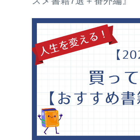
スメ書籍7選＋番外編』