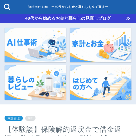
Re:Start Life ー40代からお金と暮らしを立て直すー
40代から始めるお金と暮らしの見直しブログ
家計管理
PR
【体験談】保険解約返戻金で借金返