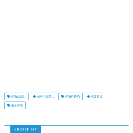
保険見直し
保険の棚卸し
保険料節約
家計管理
生命保険
ABOUT ME