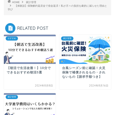
HOME
家計管理
【体験談】保険解約返戻金で借金返済！私が月々の負担を劇的に減らせた理由と
学び
RELATED POST
おすすめ
家計管理
【朝活で生活改善！】10分で
台風シーズン前に確認！火災
できるおすすめ朝活5選
保険で補償されるもの・され
ないもの【請求手順つき】
2024年8月8日
2024年8月16日
家計管理